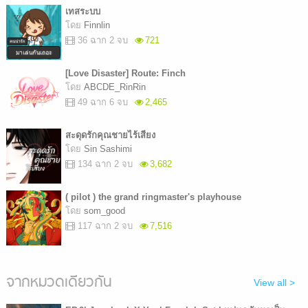
เทสระบบ
โดย
Finnlin
36 ฉาก 2 จบ
721
[Love Disaster] Route: Finch
โดย
ABCDE_RinRin
49 ฉาก 6 จบ
2,465
สะดุดรักคุณชายไร้เสียง
โดย
Sin Sashimi
134 ฉาก 2 จบ
3,682
( pilot ) the grand ringmaster's playhouse
โดย
som_good
117 ฉาก 2 จบ
7,516
จากหมวดเดียวกัน
View all >