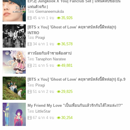
EP.2| Jungkook X You| Fanclub Set | แฟนคลับขอเป็น
แฟนตัวจริง |
โดย
Giemaneemukda
45 ฉาก 1 จบ
35,926
[BTS x You] 'Ghost of Love' คฤหาสน์หลังนี้ผีหล่อ(ก)
INTRO
โดย
Piragi
34 ฉาก 1 จบ
36,578
สาวน้อยกับเจ้าชายต้องสาป
โดย
Tanaphon Naratee
21 ฉาก 5 จบ
49,881
[BTS x You] 'Ghost of Love' คฤหาสน์หลังนี้ผีหล่อ(ก) Ep.9
โดย
Piragi
51 ฉาก 2 จบ
29,825
My Friend My Love "เป็นเพื่อนกันแล้วรักกันได้ไหมล่ะ!!?"
โดย
LittleStar
67 ฉาก 4 จบ
30,254