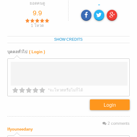
-
ยอดคนดู
9.9
1
โหวต
SHOW CREDITS
บุคคลทั่วไป
( Login )
*จะโหวตหรือไม่ก็ได้
Login
2
comments
Ifyouneedany