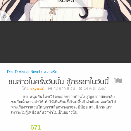
เริ่มเล่น
©
Dek-D Visual Novel
›
ความรัก
ชนสาวในครั้งวันนั้น สู้ภรรยาในวันนี้
โดย
skywa2
43 ฉาก 8 จบ
14 ต.ค. 2567
ชายหนุ่มอินโทรเวิร์ดจะออกจากบ้านไปสูญอากาศแต่กลับ
ชนกับเด็กสาวเข้าให้ ทำให้เกิดรักครั้งใหม่ขึ้น!! คำเตือน:จะเน้นไป
ทางเรื่องราวส่วนใหญ่การเลือกทางอาจจะมีน้อย และมีภาพแตก
เพราะไม่รู้เหมือนกันว่าทำไมเป็นอย่างนั้น
671