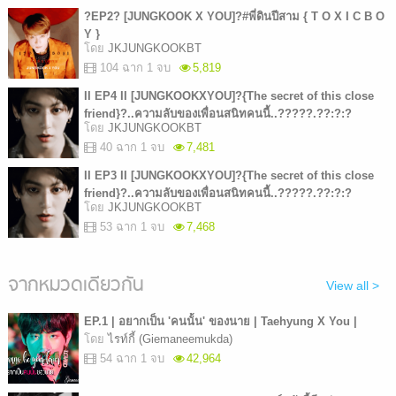
?EP2? [JUNGKOOK X YOU]?#พี่ดินปีสาม { T O X I C B O
Y }
โดย
JKJUNGKOOKBT
104 ฉาก 1 จบ
5,819
II EP4 II [JUNGKOOKXYOU]?{The secret of this close
friend}?..ความลับของเพื่อนสนิทคนนี้..?????.??:?:?
โดย
JKJUNGKOOKBT
40 ฉาก 1 จบ
7,481
II EP3 II [JUNGKOOKXYOU]?{The secret of this close
friend}?..ความลับของเพื่อนสนิทคนนี้..?????.??:?:?
โดย
JKJUNGKOOKBT
53 ฉาก 1 จบ
7,468
จากหมวดเดียวกัน
View all >
EP.1 | อยากเป็น 'คนนั้น' ของนาย | Taehyung X You |
โดย
ไรท์กี้ (Giemaneemukda)
54 ฉาก 1 จบ
42,964