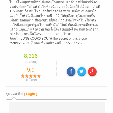
ไปแค่ไหนสุดท้ายก็ทำได้เเค่ตะโกนเบาๆบอกตัวเองซำ้เเล้วซำ้เล่า
จนมันค่อยๆกัดกินหัวใจไปทีละน้อยจากเจ็บน้อยก็ไปเจ็บมากเกินที่
จะทนจนนำ้ตามันไหลแล้วในที่สุดก็ต้องหายไปเพื่อปกป้องหัวใจ
และยับยั้งหัวใจที่เเสนเจ็บปวดนี่... "ถ้าให้กูเลือก..กูไม่อยากเป็น
เพื่อนมึงเลยกุก" "[ชื่อคุณ]!มึงเป็นอะไรว่ะ!ร้องไห้ทำไม?ใครทำ
อะไรมึงบอกกูมา!กูจะไปกระทืบมัน" "งั้นมึงก็คงต้องกระทืบตัวเอง
แล้วว่ะ..กุก..." แล้วความรักครั้งนี้จะลงเอยยังไงจะสมหวังหรือว่า
ภายในสองคนนั้นใครจะถอยออกมา... โปรด
ติดตาม[JUNGKOOKXYOU]?{The secret of this close
friend}?..ความลับของเพื่อนสนิทคนนี้..?????.??:?:?
8,316
-
ยอดคนดู
9.9
20
โหวต
บุคคลทั่วไป
( Login )