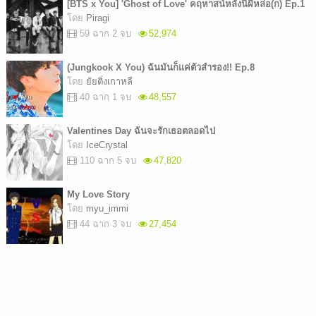
[BTS x You] 'Ghost of Love' คฤหาสน์หลังนี้ผีหล่อ(ก) Ep.1
โดย
Piragi
59 ฉาก 2 จบ
52,974
(Jungkook X You) ฉันมันก็แค่ตัวสำรอง!! Ep.8
โดย
ยัยติ่งเกาหลี
40 ฉาก 1 จบ
48,557
Valentines Day ฉันจะรักเธอตลอดไป
โดย
IceCrystal
110 ฉาก 5 จบ
47,820
My Love Story
โดย
myu_immi
44 ฉาก 3 จบ
27,454