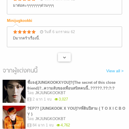
มาต่อคะๆๆๆๆๆๆๆด่วนๆๆๆ
Minijugkookki
วันที่ 6 มกราคม 62
Dมากคร้าเรื่องนี้.
จากผู้แต่งคนนี้
View all >
ชี้เเจง[JUNGKOOKXYOU]?{The secret of this close
friend}?..ความลับของเพื่อนสนิทคนนี้..?????.??:?:?
โดย
JKJUNGKOOKBT
2 ฉาก 1 จบ
3,027
?EP7? [JUNGKOOK X YOU]?#พี่ดินปีสาม { T O X I C B O
Y }
โดย
JKJUNGKOOKBT
84 ฉาก 1 จบ
4,762